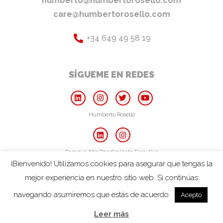
humberto@humbertorosello.com
care@humbertorosello.com
+34 649 49 58 19
SÍGUEME EN REDES
Humberto Roselló
Campus Alto Rendimiento Ejecutivo
¡Bienvenido! Utilizamos cookies para asegurar que tengas la
mejor experiencia en nuestro sitio web. Si continúas
Aviso Legal
Política de Cookies
Política de privacidad
navegando asumiremos que estás de acuerdo.
Acepto
2026© Humberto Roselló · Todos los derechos reservados
Leer más
Diseño WordPress profesional
por IdeandoAzul