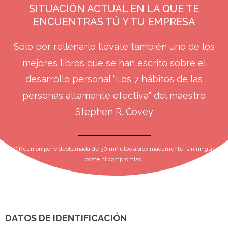
SITUACIÓN ACTUAL EN LA QUE TE
ENCUENTRAS TÚ Y TU EMPRESA
Sólo por rellenarlo llévate también uno de los
mejores libros que se han escrito sobre el
desarrollo personal “Los 7 hábitos de las
personas altamente efectiva” del maestro
Stephen R. Covey
(*) Reunión por videollamada de 30 minutos aproximadamente, sin ningún
coste ni compromiso.
DATOS DE IDENTIFICACIÓN