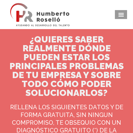
¿QUIERES SABER
REALMENTE DÓNDE
PUEDEN ESTAR LOS
PRINCIPALES PROBLEMAS
DE TU EMPRESA Y SOBRE
TODO CÓMO PODER
SOLUCIONARLOS?
RELLENA LOS SIGUIENTES DATOS Y DE
FORMA GRATUITA, SIN NINGUN
COMPROMISO, TE OBSEQUIO CON UN
DIAGNÓSTICO GRATUITO (*) DE LA