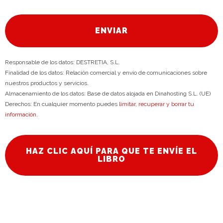
ENVIAR
Responsable de los datos: DESTRETIA, S.L.
Finalidad de los datos: Relación comercial y envío de comunicaciones sobre
nuestros productos y servicios.
Almacenamiento de los datos: Base de datos alojada en Dinahosting S.L. (UE)
Derechos: En cualquier momento puedes
limitar, recuperar y borrar tu
información.
HAZ CLIC AQUÍ PARA QUE TE ENVÍE EL
LIBRO